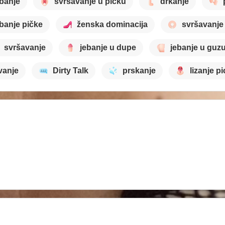
banje
svršavanje u pičku
drkanje
ebanje pičke
ženska dominacija
svršavanje
svršavanje
jebanje u dupe
jebanje u guz
vanje
Dirty Talk
prskanje
lizanje pi