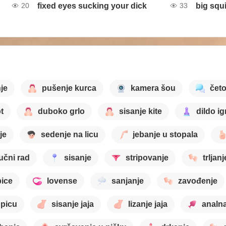
fixed eyes sucking your dick
big squi
20
33
je
pušenje kurca
kamera šou
čet
t
duboko grlo
sisanje kite
dildo ig
je
sedenje na licu
jebanje u stopala
učni rad
sisanje
stripovanje
trljanj
pice
lovense
sanjanje
zavođenje
 picu
sisanje jaja
lizanje jaja
analna