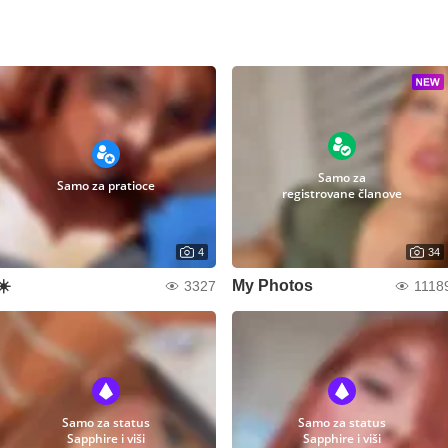
Samo za
Samo za pratioce
registrovane članove
4
34
☀️
My Photos
3327
1118
Samo za status
Samo za status
Sapphire i viši
Sapphire i viši