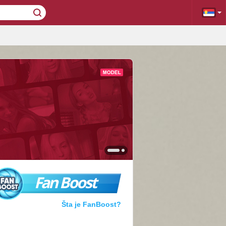
Fan Boost
Šta je FanBoost?