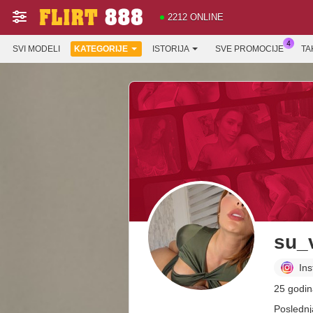
2212 ONLINE
SVI MODELI
KATEGORIJE
ISTORIJA
SVE PROMOCIJE
TA
su_
In
25 godin
Poslednj