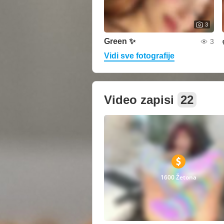
3
Green ✨
3
Vidi sve fotografije
Video zapisi
22
1600 Žetona