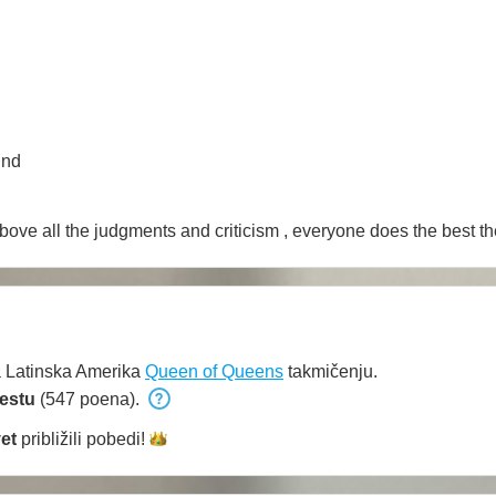
ind
ness, pride, arrogance. but above all the judgments and criticism , everyone does 
 Latinska Amerika
Queen of Queens
takmičenju.
estu
(547 poena).
et
približili
pobedi!