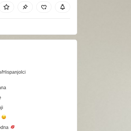
o/Hispanjolci
ana
e
ji
a
odna