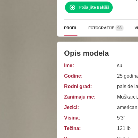
Pošaljite Bakšiš
PROFIL
FOTOGRAFIJE
98
V
Opis modela
Ime:
su
Godine:
25 godin
Rodni grad:
pais de l
Zanimaju me:
Muškarci
Jezici:
american
Visina:
5'3"
Težina:
121 lb