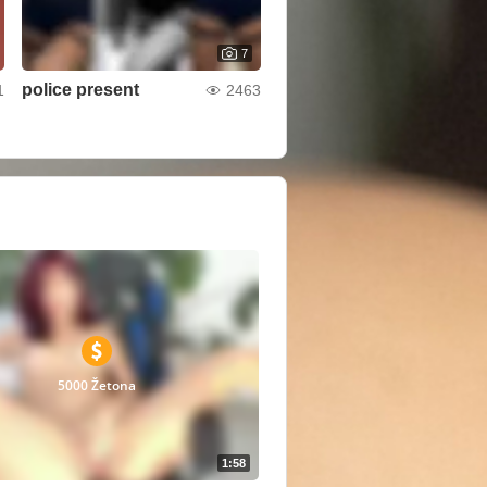
7
police present
1
2463
5000 Žetona
1:58