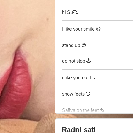
hi Su🥰
I like your smile 😃
stand up 😎
do not stop 🕹
i like you oufit 💋
show feets 🎲
Saliva on the feet 👣
Radni sati