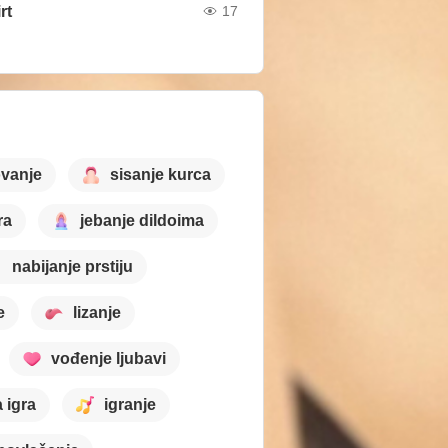
rt
17
ovanje
sisanje kurca
ra
jebanje dildoima
nabijanje prstiju
e
lizanje
vođenje ljubavi
 igra
igranje