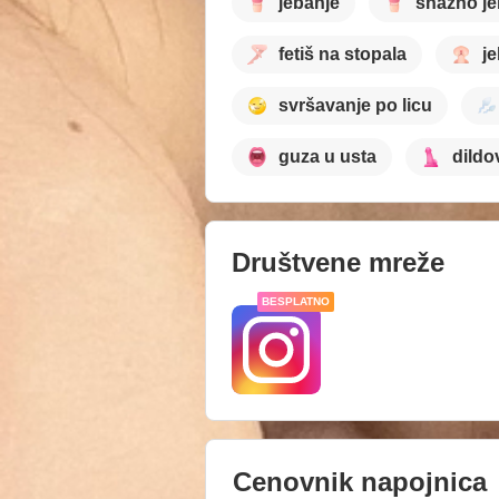
jebanje
snažno je
fetiš na stopala
j
svršavanje po licu
guza u usta
dildo
Društvene mreže
BESPLATNO
Cenovnik napojnica