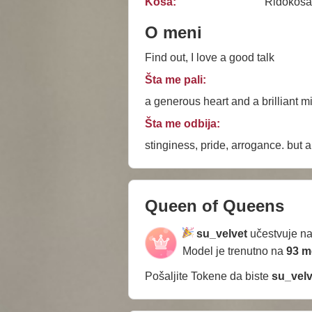
Kosa:
Riđokosa
O meni
Find out, I love a good talk
Šta me pali:
a generous heart and a brilliant m
Šta me odbija:
stingi
Queen of Queens
su_velvet
učestvuje na
Model je trenutno na
93 m
Pošaljite Tokene da biste
su_velv