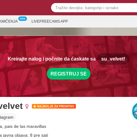
KMIČENJA
LIVEFREECAMS APP
Kreirajte nalog i počnite da ćaskate sa
su_velvet!
REGISTRUJ SE
velvet
stagram
a, pais de las maravillas
a javna objava: 8 pre sati