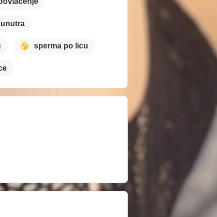
povlačenje
 unutra
u
sperma po licu
ce