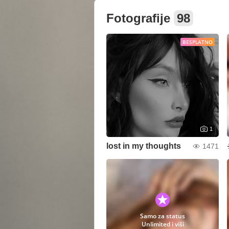
Fotografije
98
BESPLATNO
1
lost in my thoughts
1471
Samo za status
Unlimited i viši