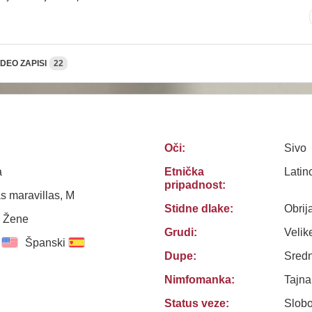
IDEO ZAPISI
22
Oči:
Sivo
a
Etnička
Latin
pripadnost:
as maravillas, M
Stidne dlake:
Obrij
, Žene
Grudi:
Velik
Španski
Dupe:
Sredn
Nimfomanka:
Tajn
Status veze:
Slob