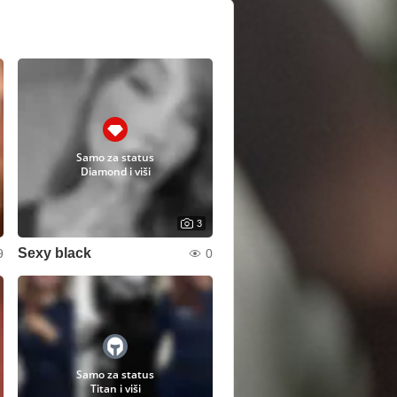
Samo za status
Diamond i viši
3
Sexy black
9
0
Samo za status
Titan i viši