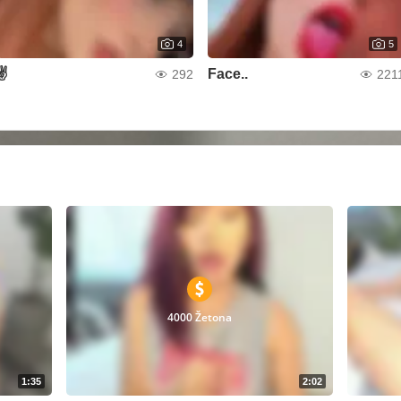
4
5
✌️
Face..
292
221
4000 Žetona
1:35
2:02