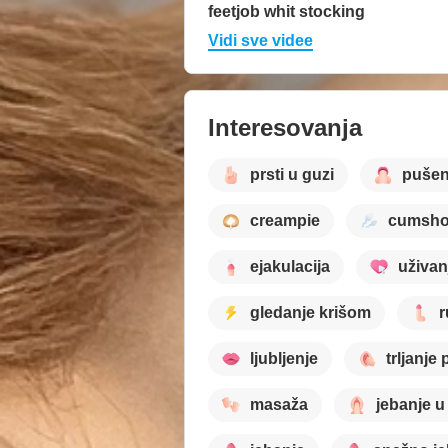
feetjob whit stocking
Vidi sve videe
Interesovanja
prsti u guzi
pušen
creampie
cumsho
ejakulacija
uživan
gledanje krišom
r
ljubljenje
trljanje 
masaža
jebanje u